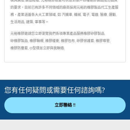
模具開發.製造經驗, 元裕橡膠總是可以達到客戶各種橡膠製品成形品質
的要求，目前已有許多不同領域的廠商採用元裕的橡膠製品代工生產服
務，產業涵蓋各大大工業領域, 如 汽機車, 機械, 電子, 電器, 醫療, 運動,
生活用品, 建築, 軍事等。
元裕橡膠邀請您立即瀏覽我們各項專業產品服務
橡膠矽膠製品
,
矽橡膠製品
,
橡膠軸襯
,
橡膠緩衝
,
橡膠包布
,
矽膠保護套
,
橡膠導管
,
橡膠防塵套
,
O型環
並
立即與我聯絡
.
您有任何疑問或需要任何諮詢嗎?
立即聯絡 !!