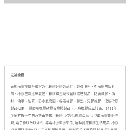
元裕橡膠
元裕橡膠提供各種客製化橡膠矽膠製品代工製造服務，如橡膠防塵套
筒、橡膠空氣進出氣管、橡膠與金屬或塑膠接著製品、防震橡膠、油
封、油環、迫緊、防水氣密圈、導電橡膠、腳墊、背膠橡膠、液態矽膠
製品(LSR)、醫療用橡膠矽膠等橡膠製品。元裕橡膠成立於西元1981年
並擁有數十年的汽機車機械用橡膠, 客製化橡膠產品, O型環橡膠墊圈迫
緊, 電子橡膠矽膠零件, 導電橡膠矽膠製品, 運動醫療橡膠生活用品, 橡膠