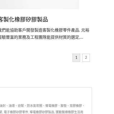
客製化橡膠矽膠製品
我們能協助客戶開發製造客製化橡膠零件產品. 元裕
經驗豐富的業務及工程團隊能提供材質的選定,...
1
2
、油封、油環、迫緊、防水氣密圈、導電橡膠、腳墊、背膠橡膠、
, 電子橡膠矽膠零件, 導電橡膠矽膠製品, 運動醫療橡膠生活用