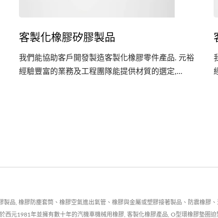
客製化橡膠矽膠製品
我們能協助客戶開發製造客製化橡膠零件產品. 元裕
經驗豐富的業務及工程團隊能提供材質的選定,...
膠製品, 橡膠防塵套筒、橡膠空氣進出氣管、橡膠與金屬或塑膠接著製品、防震橡膠
西元1981年並擁有數十年的汽機車機械用橡膠, 客製化橡膠產品, O型環橡膠墊圈迫緊