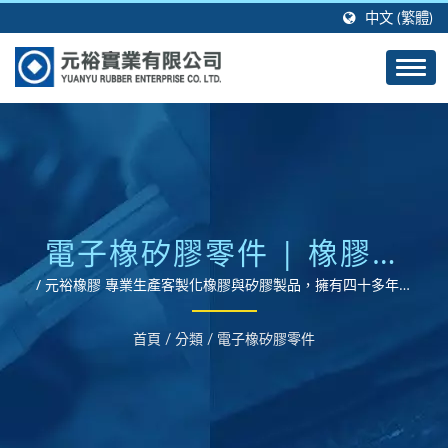
中文 (繁體)
電子橡矽膠零件 | 橡膠製
品與矽膠製品成型代工生
/ 元裕橡膠 專業生產客製化橡膠與矽膠製品，擁有四十多年的
製造經驗及技術。
產製造
首頁
/
分類
/
電子橡矽膠零件