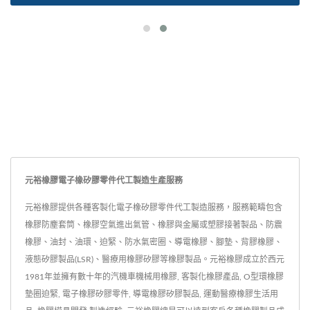
元裕橡膠電子橡矽膠零件代工製造生產服務
元裕橡膠提供各種客製化電子橡矽膠零件代工製造服務，服務範疇包含
橡膠防塵套筒、橡膠空氣進出氣管、橡膠與金屬或塑膠接著製品、防震
橡膠、油封、油環、迫緊、防水氣密圈、導電橡膠、腳墊、背膠橡膠、
液態矽膠製品(LSR)、醫療用橡膠矽膠等橡膠製品。元裕橡膠成立於西元
1981年並擁有數十年的汽機車機械用橡膠, 客製化橡膠產品, O型環橡膠
墊圈迫緊, 電子橡膠矽膠零件, 導電橡膠矽膠製品, 運動醫療橡膠生活用