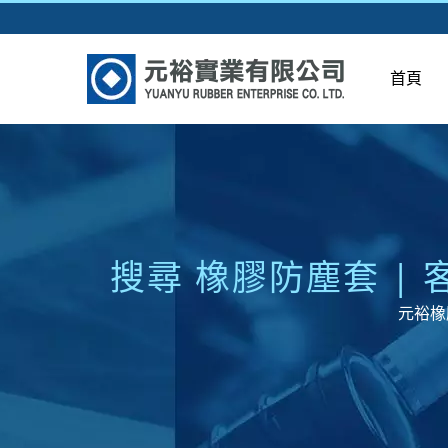
首頁
搜尋 橡膠防塵套 |
元裕橡