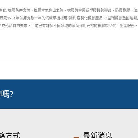
塵套, 橡膠防塵套筒、橡膠空氣進出氣管、橡膠與金屬或塑膠接著製品、防震橡膠、
元1981年並擁有數十年的汽機車機械用橡膠, 客製化橡膠產品, O型環橡膠墊圈迫緊,
成形品質的要求，目前已有許多不同領域的廠商採用元裕的橡膠製品代工生產服務，產業涵蓋各大
嗎?
絡方式
最新消息