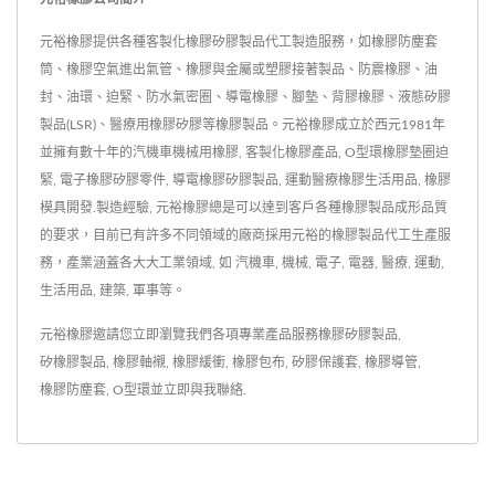
元裕橡膠提供各種客製化橡膠矽膠製品代工製造服務，如橡膠防塵套
筒、橡膠空氣進出氣管、橡膠與金屬或塑膠接著製品、防震橡膠、油
封、油環、迫緊、防水氣密圈、導電橡膠、腳墊、背膠橡膠、液態矽膠
製品(LSR)、醫療用橡膠矽膠等橡膠製品。元裕橡膠成立於西元1981年
並擁有數十年的汽機車機械用橡膠, 客製化橡膠產品, O型環橡膠墊圈迫
緊, 電子橡膠矽膠零件, 導電橡膠矽膠製品, 運動醫療橡膠生活用品, 橡膠
模具開發.製造經驗, 元裕橡膠總是可以達到客戶各種橡膠製品成形品質
的要求，目前已有許多不同領域的廠商採用元裕的橡膠製品代工生產服
務，產業涵蓋各大大工業領域, 如 汽機車, 機械, 電子, 電器, 醫療, 運動,
生活用品, 建築, 軍事等。
元裕橡膠邀請您立即瀏覽我們各項專業產品服務
橡膠矽膠製品
,
矽橡膠製品
,
橡膠軸襯
,
橡膠緩衝
,
橡膠包布
,
矽膠保護套
,
橡膠導管
,
橡膠防塵套
,
O型環
並
立即與我聯絡
.