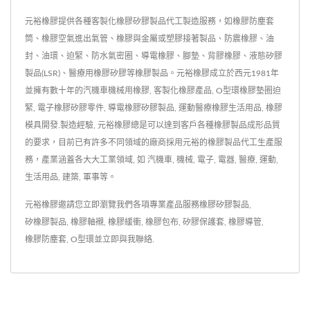
元裕橡膠提供各種客製化橡膠矽膠製品代工製造服務，如橡膠防塵套
筒、橡膠空氣進出氣管、橡膠與金屬或塑膠接著製品、防震橡膠、油
封、油環、迫緊、防水氣密圈、導電橡膠、腳墊、背膠橡膠、液態矽膠
製品(LSR)、醫療用橡膠矽膠等橡膠製品。元裕橡膠成立於西元1981年
並擁有數十年的汽機車機械用橡膠, 客製化橡膠產品, O型環橡膠墊圈迫
緊, 電子橡膠矽膠零件, 導電橡膠矽膠製品, 運動醫療橡膠生活用品, 橡膠
模具開發.製造經驗, 元裕橡膠總是可以達到客戶各種橡膠製品成形品質
的要求，目前已有許多不同領域的廠商採用元裕的橡膠製品代工生產服
務，產業涵蓋各大大工業領域, 如 汽機車, 機械, 電子, 電器, 醫療, 運動,
生活用品, 建築, 軍事等。
元裕橡膠邀請您立即瀏覽我們各項專業產品服務
橡膠矽膠製品
,
矽橡膠製品
,
橡膠軸襯
,
橡膠緩衝
,
橡膠包布
,
矽膠保護套
,
橡膠導管
,
橡膠防塵套
,
O型環
並
立即與我聯絡
.