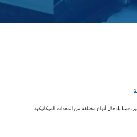
ة
إدارة YUANYU بضمير. قمنا بإدخال أنواع مختلفة من المعدات الميكانيكية