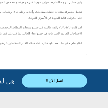
يلبي معايير الجودة الصارمة. تتراوح خبرتنا عبر مجموعة واسعة من المواد المطاطية، بما في ذلك NR و NBR و HNBR و VMQ و FKM، مما يمكننا 
على مكونات عالية الجودة في الأسواق الدولية.
الاحتياجات الفريدة للصناعات في جميع أنحاء العالم، بما في ذلك قطاع
اطلع على مكوناتنا المطاطية عالية الأداء
غطاء الغبار المطاطي
,
خرطوم 
هل لد
اتصل الآن !!