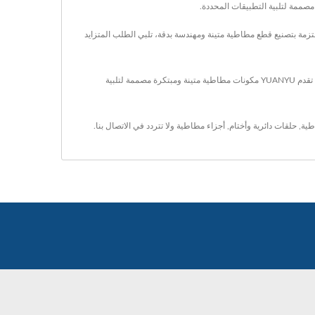
وعة منتجاتنا حلقات مطاطية، وأختام، وحلقات o، وحلقات، وحشوات، مصممة للاستخدام في قطاعات الإلكترونيات، والسيارات، والصناعات. YUANYU ملتزمة بتصنيع قطع مطاطية متينة ومهندسة بدقة، تلبي الطلب المتزايد
لقد كانت YUANYU رائدة عالمية في تصنيع منتجات المطاط المخصصة عالية الجودة لأكثر من 43 عامًا. من خلال دمج تكنولوجيا التصنيع المتقدمة مع عقود من الخبرة، تقدم YUANYU مكونات مطاطية متينة ومبتكرة مصممة لتلبية
طية
,
حلقات دائرية وأختام
,
أجزاء مطاطية
ولا تتردد في
الاتصال بنا
.