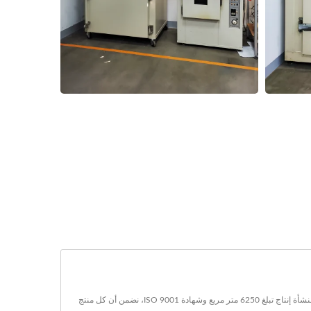
Yuanyu Rubber Enterprise Co., Ltd. هي شركة رائدة في تصنيع منتجات المطاط المخصصة منذ عام 1981، تقدم حلولاً موثوقة للصناعات في جميع أنحاء العالم. مع منشأة إنتاج تبلغ 6250 متر مربع وشهادة ISO 9001، نضمن أن كل منتج