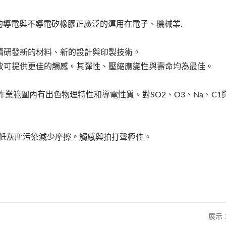
的導電與不導電矽橡膠正廣泛的運用在電子、機械業.
續研發新的材料、新的設計與印製技術。
故可提供更佳的觸感。其彈性、壓縮應變性與壽命均為最佳。
作業範圍內有出色物理特性和導電性質。對SO2、O3、Na、C1
的降低灰塵污染減少摩擦。觸感與拍打聲極佳。
展示