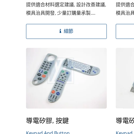
提供適合材料選定建議, 設計改善建議,
提供適合
模具治具開發, 少量訂購量承製....
模具治具
細節
導電矽膠, 按鍵
導電矽
Keypad And Button
Keypad 