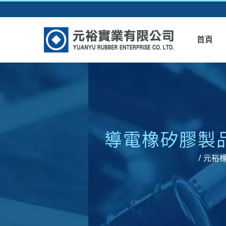
首頁
導電橡矽膠製品
/ 元