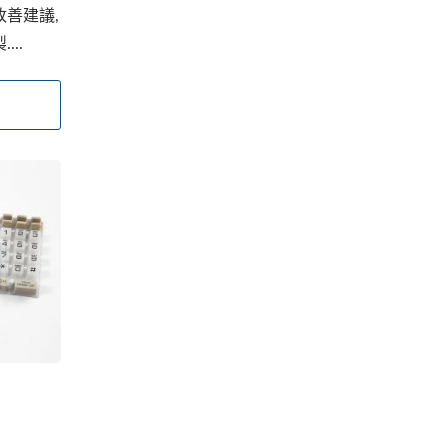
改善建議,
..