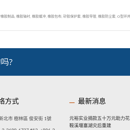
矽橡胶制品
,
橡胶轴衬
,
橡胶缓冲
,
橡胶包布
,
矽胶保护套
,
橡胶导管
,
橡胶防尘套
,
O型环
吗?
络方式
最新消息
元裕实业捐款五十万元助力花
新北市 樹林區 俊安街 1號
鞍溪堰塞湖灾后重建