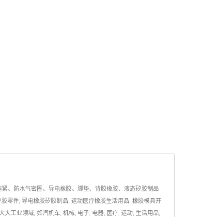
迫紧、防水气密圈、导电橡胶、脚垫、背胶橡胶、液态矽胶制品
胶零件, 导电橡胶矽胶制品, 运动医疗橡胶生活用品, 橡胶模具开
 如汽机车, 机械, 电子, 电器, 医疗, 运动, 生活用品,