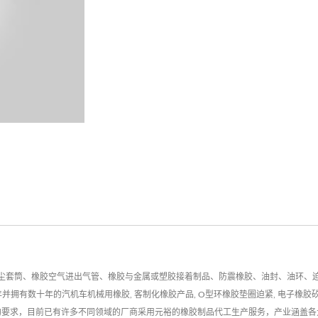
尘套筒、橡胶空气进出气管、橡胶与金属或塑胶接着制品、防震橡胶、油封、油环、
年并拥有数十年的汽机车机械用橡胶, 客制化橡胶产品, O型环橡胶垫圈迫紧, 电子橡胶矽
，目前已有许多不同领域的厂商采用元裕的橡胶制品代工生产服务，产业涵盖各大大工业领域,