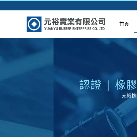
首頁
認證 | 
元裕橡