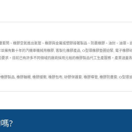
塵套筒、橡膠空氣進出氣管、橡膠與金屬或塑膠接著製品、防震橡膠、油封、油環、
年並擁有數十年的汽機車機械用橡膠, 客製化橡膠產品, O型環橡膠墊圈迫緊, 電子橡膠矽
求，目前已有許多不同領域的廠商採用元裕的橡膠製品代工生產服務，產業涵蓋各大大工業領域,
矽橡膠製品
,
橡膠軸襯
,
橡膠緩衝
,
橡膠包布
,
矽膠保護套
,
橡膠導管
,
橡膠防塵套
,
O型環
嗎?