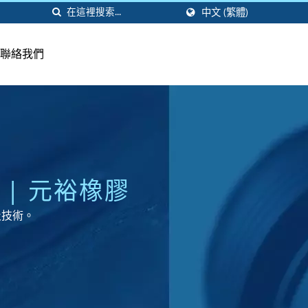
中文 (繁體)
聯絡我們
| 元裕橡膠
及技術。