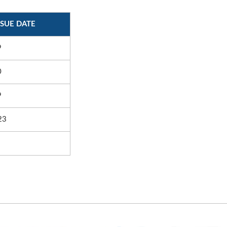
SSUE DATE
9
0
9
23