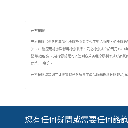
元裕橡膠
元裕橡膠提供各種客製化橡膠矽膠製品代工製造服務，如橡膠防
(LSR)、醫療用橡膠矽膠等橡膠製品。元裕橡膠成立於西元1981
發.製造經驗, 元裕橡膠總是可以達到客戶各種橡膠製品成形品質的要
建築, 軍事等。
元裕橡膠邀請您立即瀏覽我們各項專業產品服務
橡膠矽膠製品
,
您有任何疑問或需要任何諮詢