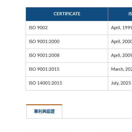
CERTIFICATE
I
ISO 9002
April, 199
ISO 9001:2000
April, 200
ISO 9001:2008
April, 200
ISO 9001:2015
March, 20
ISO 14001:2015
July, 2025
專利與認證