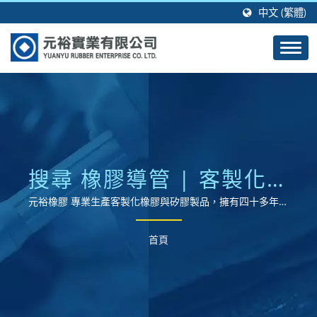
中文 (繁體)
搜尋 橡膠導管 | 客製化生
產橡膠製品與矽膠成型製
元裕橡膠 專業生產客製化橡膠與矽膠製品，擁有四十多年的
製造經驗及技術。
品服務 - 元裕橡膠實業有
首頁
限公司