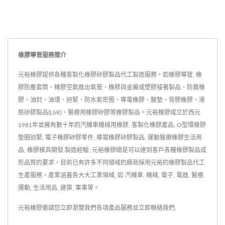
橡膠導管服務簡介
元裕橡膠提供各種客製化橡膠矽膠製品代工製造服務，如橡膠導管, 橡
膠防塵套筒、橡膠空氣進出氣管、橡膠與金屬或塑膠接著製品、防震橡
膠、油封、油環、迫緊、防水氣密圈、導電橡膠、腳墊、背膠橡膠、液
態矽膠製品(LSR)、醫療用橡膠矽膠等橡膠製品。元裕橡膠成立於西元
1981年並擁有數十年的汽機車機械用橡膠, 客製化橡膠產品, O型環橡膠
墊圈迫緊, 電子橡膠矽膠零件, 導電橡膠矽膠製品, 運動醫療橡膠生活用
品, 橡膠模具開發.製造經驗, 元裕橡膠總是可以達到客戶各種橡膠製品成
形品質的要求，目前已有許多不同領域的廠商採用元裕的橡膠製品代工
生產服務，產業涵蓋各大大工業領域, 如 汽機車, 機械, 電子, 電器, 醫療,
運動, 生活用品, 建築, 軍事等。
元裕橡膠邀請您立即瀏覽我們各項產品服務並
立即聯絡我們
.