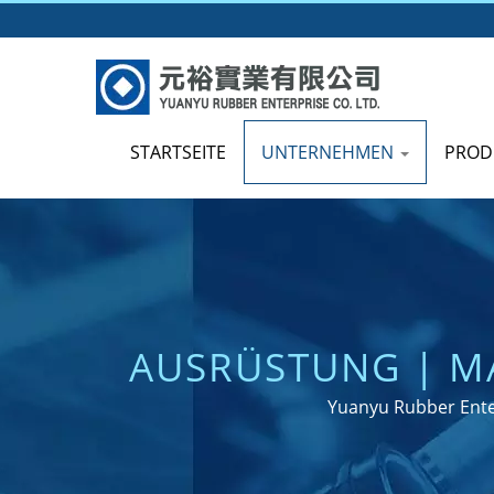
STARTSEITE
UNTERNEHMEN
PROD
AUSRÜSTUNG | M
IEGEL UND -DI
Yuanyu Rubber Enter