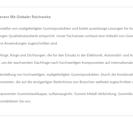
erant Mit Globaler Reichweite
Hersteller von maßgefertigten Gummiprodukten und bietet zuverlässige Lösungen für I
 strengen Qualitätsstandards entspricht. Unser Fachwissen umfasst eine Vielzahl vo
sche Anwendungen zugeschnitten sind.
ge, Ringe und Dichtungen, die für den Einsatz in der Elektronik, Automobil- und Ind
len, um der wachsenden Nachfrage nach hochwertigen Komponenten auf internationale
 Herstellung von hochwertigen, maßgefertigten Gummiprodukten. Durch die Kombination
nten, die auf die einzigartigen Bedürfnisse von Branchen weltweit zugeschnitten sin
komponenten
Gummistaubkappe
,
Luftansaugrohr
,
Gummi-Metall-Verbindung
,
Gummibu
ontaktieren Sie uns
.