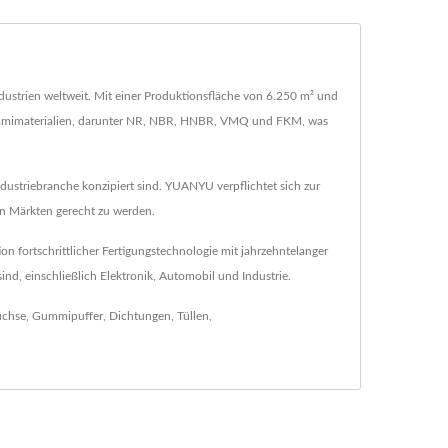
ndustrien weltweit. Mit einer Produktionsfläche von 6.250 m² und
n Gummimaterialien, darunter NR, NBR, HNBR, VMQ und FKM, was
ustriebranche konzipiert sind. YUANYU verpflichtet sich zur
n Märkten gerecht zu werden.
 fortschrittlicher Fertigungstechnologie mit jahrzehntelanger
d, einschließlich Elektronik, Automobil und Industrie.
chse
,
Gummipuffer
,
Dichtungen
,
Tüllen
,