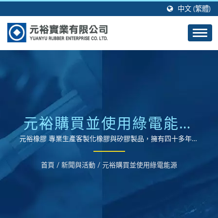
中文 (繁體)
元裕購買並使用綠電能源
| 客製化橡膠製品與矽膠
元裕橡膠 專業生產客製化橡膠與矽膠製品，擁有四十多年的
製造經驗及技術。
製品成型製造商 - 元裕橡
首頁
/
新聞與活動
/
元裕購買並使用綠電能源
膠