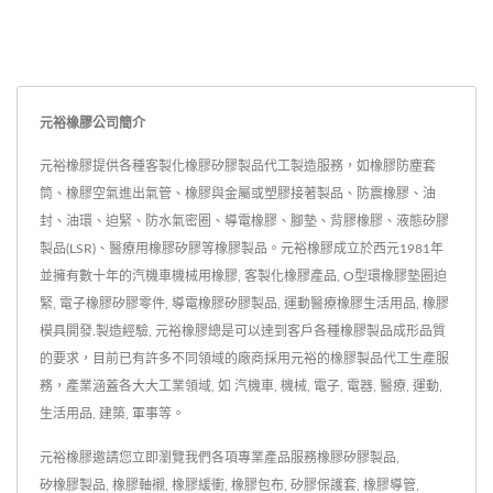
元裕橡膠公司簡介
元裕橡膠提供各種客製化橡膠矽膠製品代工製造服務，如橡膠防塵套
筒、橡膠空氣進出氣管、橡膠與金屬或塑膠接著製品、防震橡膠、油
封、油環、迫緊、防水氣密圈、導電橡膠、腳墊、背膠橡膠、液態矽膠
製品(LSR)、醫療用橡膠矽膠等橡膠製品。元裕橡膠成立於西元1981年
並擁有數十年的汽機車機械用橡膠, 客製化橡膠產品, O型環橡膠墊圈迫
緊, 電子橡膠矽膠零件, 導電橡膠矽膠製品, 運動醫療橡膠生活用品, 橡膠
模具開發.製造經驗, 元裕橡膠總是可以達到客戶各種橡膠製品成形品質
的要求，目前已有許多不同領域的廠商採用元裕的橡膠製品代工生產服
務，產業涵蓋各大大工業領域, 如 汽機車, 機械, 電子, 電器, 醫療, 運動,
生活用品, 建築, 軍事等。
元裕橡膠邀請您立即瀏覽我們各項專業產品服務
橡膠矽膠製品
,
矽橡膠製品
,
橡膠軸襯
,
橡膠緩衝
,
橡膠包布
,
矽膠保護套
,
橡膠導管
,