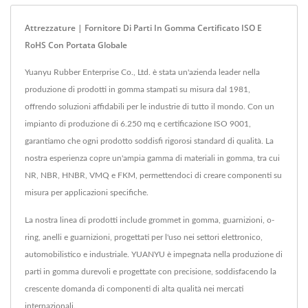
Attrezzature | Fornitore Di Parti In Gomma Certificato ISO E
RoHS Con Portata Globale
Yuanyu Rubber Enterprise Co., Ltd. è stata un'azienda leader nella
produzione di prodotti in gomma stampati su misura dal 1981,
offrendo soluzioni affidabili per le industrie di tutto il mondo. Con un
impianto di produzione di 6.250 mq e certificazione ISO 9001,
garantiamo che ogni prodotto soddisfi rigorosi standard di qualità. La
nostra esperienza copre un'ampia gamma di materiali in gomma, tra cui
NR, NBR, HNBR, VMQ e FKM, permettendoci di creare componenti su
misura per applicazioni specifiche.
La nostra linea di prodotti include grommet in gomma, guarnizioni, o-
ring, anelli e guarnizioni, progettati per l'uso nei settori elettronico,
automobilistico e industriale. YUANYU è impegnata nella produzione di
parti in gomma durevoli e progettate con precisione, soddisfacendo la
crescente domanda di componenti di alta qualità nei mercati
internazionali.