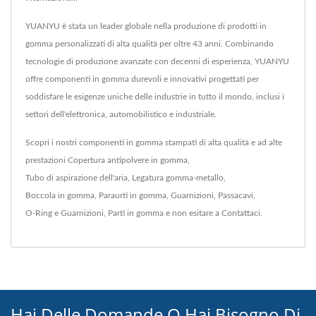
YUANYU è stata un leader globale nella produzione di prodotti in
gomma personalizzati di alta qualità per oltre 43 anni. Combinando
tecnologie di produzione avanzate con decenni di esperienza, YUANYU
offre componenti in gomma durevoli e innovativi progettati per
soddisfare le esigenze uniche delle industrie in tutto il mondo, inclusi i
settori dell'elettronica, automobilistico e industriale.
Scopri i nostri componenti in gomma stampati di alta qualità e ad alte
prestazioni
Copertura antipolvere in gomma
,
Tubo di aspirazione dell'aria
,
Legatura gomma-metallo
,
Boccola in gomma
,
Paraurti in gomma
,
Guarnizioni
,
Passacavi
,
O-Ring e Guarnizioni
,
Parti in gomma
e non esitare a
Contattaci
.
Hai Delle Domande O Hai Bisogno Di