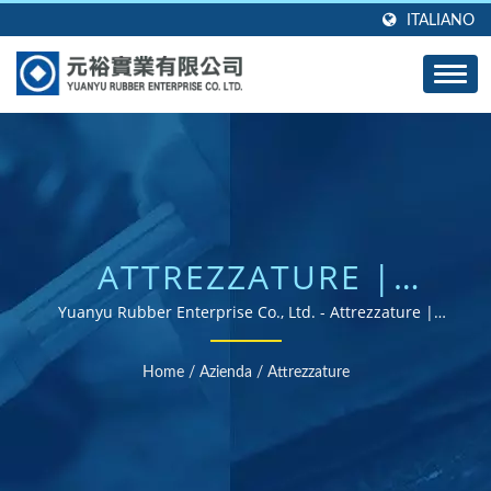
ITALIANO
ATTREZZATURE |
GROMMET IN GOMMA
Yuanyu Rubber Enterprise Co., Ltd. - Attrezzature |
Fornitore di parti in gomma certificate ISO e RoHS
PERSONALIZZATI,
Home
/
Azienda
/
Attrezzature
GUARNIZIONI E
GUARNIZIONI -