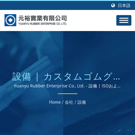
日本語
設備 | カスタムゴムグロ
メット、シール、ガスケ
Yuanyu Rubber Enterprise Co., Ltd. - 設備 | ISOおよび
RoHS認証のゴム部品サプライヤー
ット - パフォーマンスを
Home
/
会社
/
設備
考慮して設計されていま
す