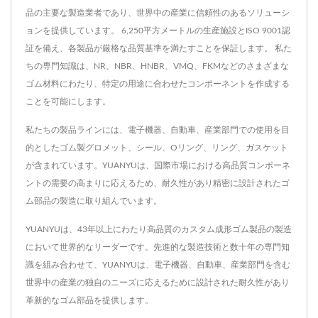
品の主要な製造業者であり、世界中の産業に信頼性のあるソリューシ
ョンを提供しています。 6,250平方メートルの生産施設とISO 9001認
証を備え、各製品が厳格な品質基準を満たすことを保証します。 私た
ちの専門知識は、NR、NBR、HNBR、VMQ、FKMなどのさまざまな
ゴム材料にわたり、特定の用途に合わせたコンポーネントを作成する
ことを可能にします。
私たちの製品ラインには、電子機器、自動車、産業部門での使用を目
的としたゴム製グロメット、シール、Oリング、リング、ガスケット
が含まれています。YUANYUは、国際市場における高品質コンポーネ
ントの需要の高まりに応えるため、耐久性があり精密に設計されたゴ
ム部品の製造に取り組んでいます。
YUANYUは、43年以上にわたり高品質のカスタム成形ゴム製品の製造
において世界的なリーダーです。先進的な製造技術と数十年の専門知
識を組み合わせて、YUANYUは、電子機器、自動車、産業部門を含む
世界中の産業の独自のニーズに応えるために設計された耐久性があり
革新的なゴム部品を提供します。