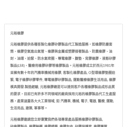
元裕橡膠
元裕橡膠提供各種客製化橡膠矽膠製品代工製造服務，如橡膠防塵套
筒、橡膠空氣進出氣管、橡膠與金屬或塑膠接著製品、防震橡膠、油
封、油環、迫緊、防水氣密圈、導電橡膠、腳墊、背膠橡膠、液態矽膠
製品(LSR)、醫療用橡膠矽膠等橡膠製品。元裕橡膠成立於西元1981年
並擁有數十年的汽機車機械用橡膠, 客製化橡膠產品, O型環橡膠墊圈迫
緊, 電子橡膠矽膠零件, 導電橡膠矽膠製品, 運動醫療橡膠生活用品, 橡膠
模具開發.製造經驗, 元裕橡膠總是可以達到客戶各種橡膠製品成形品質
的要求，目前已有許多不同領域的廠商採用元裕的橡膠製品代工生產服
務，產業涵蓋各大大工業領域, 如 汽機車, 機械, 電子, 電器, 醫療, 運動,
生活用品, 建築, 軍事等。
元裕橡膠邀請您立即瀏覽我們各項專業產品服務
橡膠矽膠製品
,
矽橡膠製品
,
橡膠軸襯
,
橡膠緩衝
,
橡膠包布
,
矽膠保護套
,
橡膠導管
,