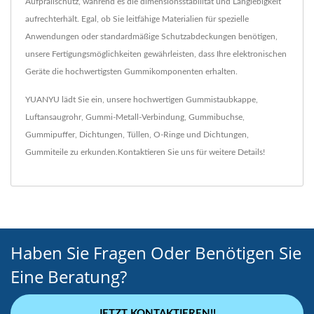
Aufprallschutz, während es die dimensionsstabilität und Langlebigkeit
aufrechterhält. Egal, ob Sie leitfähige Materialien für spezielle
Anwendungen oder standardmäßige Schutzabdeckungen benötigen,
unsere Fertigungsmöglichkeiten gewährleisten, dass Ihre elektronischen
Geräte die hochwertigsten Gummikomponenten erhalten.
YUANYU lädt Sie ein, unsere hochwertigen
Gummistaubkappe
,
Luftansaugrohr
,
Gummi-Metall-Verbindung
,
Gummibuchse
,
Gummipuffer
,
Dichtungen
,
Tüllen
,
O-Ringe und Dichtungen
,
Gummiteile
zu erkunden.
Kontaktieren Sie uns
für weitere Details!
Haben Sie Fragen Oder Benötigen Sie
Eine Beratung?
JETZT KONTAKTIEREN!!