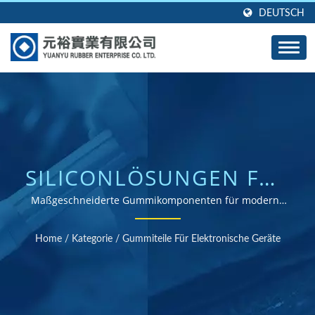
DEUTSCH
SILICONLÖSUNGEN FÜR
ELEKTRONISCHE
Maßgeschneiderte Gummikomponenten für moderne
elektronische Anwendungen
GERÄTE
Home
/
Kategorie
/
Gummiteile Für Elektronische Geräte