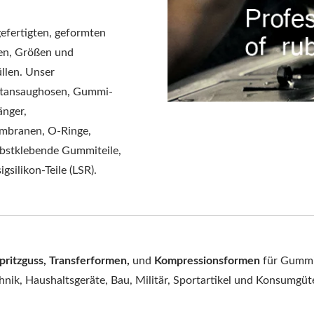
gefertigten, geformten
en, Größen und
llen. Unser
ftansaughosen, Gummi-
änger,
mbranen, O-Ringe,
lbstklebende Gummiteile,
silikon-Teile (LSR).
Spritzguss, Transferformen,
und
Kompressionsformen
für Gummi
nik, Haushaltsgeräte, Bau, Militär, Sportartikel und Konsumgüte