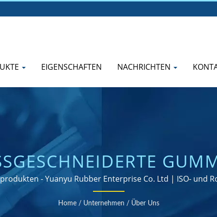
UKTE
EIGENSCHAFTEN
NACHRICHTEN
KONTA
SSGESCHNEIDERTE GUMMI
CHTUNGEN - ENTWICKELT
produkten - Yuanyu Rubber Enterprise Co. Ltd | ISO- und RoH
Home
/
Unternehmen
/
Über Uns