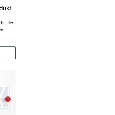
odukt
bei der
en