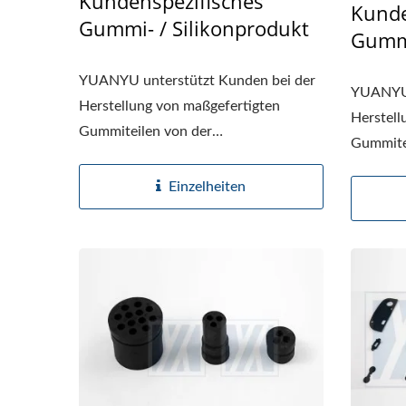
Kundenspezifisches
Kunde
Gummi- / Silikonprodukt
Gummi
YUANYU unterstützt Kunden bei der
YUANYU 
Herstellung von maßgefertigten
Herstell
Gummiteilen von der
Gummite
Materialauswahl...
Material
Einzelheiten