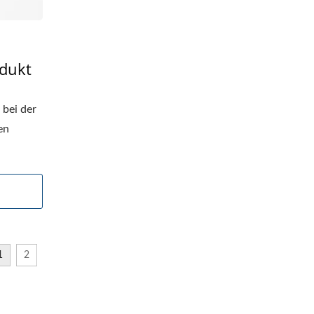
odukt
bei der
en
1
2