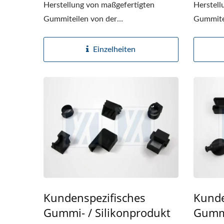
Smartwatch-Armband
Si
Herstellung von maßgefertigten
Herstell
Gummiteilen von der
Gummite
Materialauswahl...
Material
Einzelheiten
Kundenspezifisches
Kunde
Gummi- / Silikonprodukt
Gummi