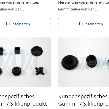
likon-Schutzabdeckung
Smartwatch-Armba
ung von maßgefertigten
Herstellung von maßgefertigt
ilen von der
Gummiteilen von der
auswahl...
Materialauswahl...
Einzelheiten
Einzelheiten
nspezifisches
Kundenspezifisches
- / Silikonprodukt
Gummi- / Silikonpr