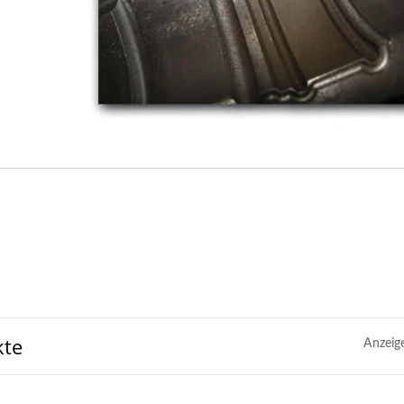
kte
Anzeig