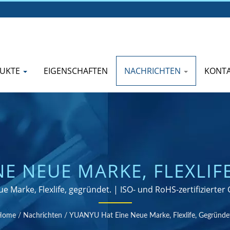
UKTE
EIGENSCHAFTEN
NACHRICHTEN
KONTA
E NEUE MARKE, FLEXLIF
HRE ERFAHRUNG ALS HER
 Marke, Flexlife, gegründet. | ISO- und RoHS-zertifizierter
EFERTIGTEN GUMMIPROD
Home
/
Nachrichten
/
YUANYU Hat Eine Neue Marke, Flexlife, Gegründe