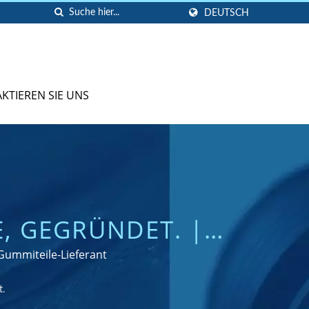
DEUTSCH
KTIEREN SIE UNS
E, GEGRÜNDET. |
STELLER VON
 Gummiteile-Lieferant
UKTEN
t.