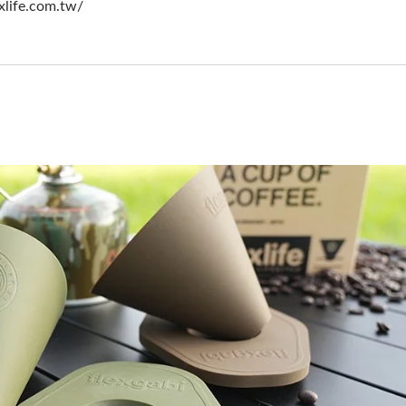
xlife.com.tw/
likon-Schutzabdeckung
Smartwatch-Armba