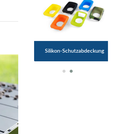
nd
Silikon-Schutzabdeckung
S