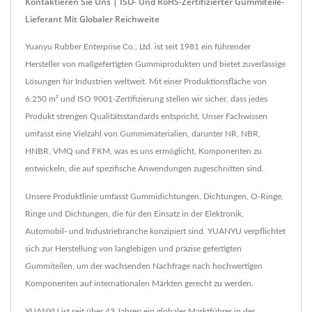
Kontaktieren Sie Uns | ISO- Und RoHS-Zertifizierter Gummiteile-
Lieferant Mit Globaler Reichweite
Yuanyu Rubber Enterprise Co., Ltd. ist seit 1981 ein führender
Hersteller von maßgefertigten Gummiprodukten und bietet zuverlässige
Lösungen für Industrien weltweit. Mit einer Produktionsfläche von
6.250 m² und ISO 9001-Zertifizierung stellen wir sicher, dass jedes
Produkt strengen Qualitätsstandards entspricht. Unser Fachwissen
umfasst eine Vielzahl von Gummimaterialien, darunter NR, NBR,
HNBR, VMQ und FKM, was es uns ermöglicht, Komponenten zu
entwickeln, die auf spezifische Anwendungen zugeschnitten sind.
Unsere Produktlinie umfasst Gummidichtungen, Dichtungen, O-Ringe,
Ringe und Dichtungen, die für den Einsatz in der Elektronik,
Automobil- und Industriebranche konzipiert sind. YUANYU verpflichtet
sich zur Herstellung von langlebigen und präzise gefertigten
Gummiteilen, um der wachsenden Nachfrage nach hochwertigen
Komponenten auf internationalen Märkten gerecht zu werden.
YUANYU ist seit über 43 Jahren ein globaler Marktführer in der