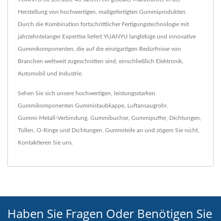
Herstellung von hochwertigen, maßgefertigten Gummiprodukten.
Durch die Kombination fortschrittlicher Fertigungstechnologie mit
jahrzehntelanger Expertise liefert YUANYU langlebige und innovative
Gummikomponenten, die auf die einzigartigen Bedürfnisse von
Branchen weltweit zugeschnitten sind, einschließlich Elektronik,
Automobil und Industrie.
Sehen Sie sich unsere hochwertigen, leistungsstarken
Gummikomponenten
Gummistaubkappe
,
Luftansaugrohr
,
Gummi-Metall-Verbindung
,
Gummibuchse
,
Gummipuffer
,
Dichtungen
,
Tüllen
,
O-Ringe und Dichtungen
,
Gummiteile
an und zögern Sie nicht,
Kontaktieren Sie uns
.
Haben Sie Fragen Oder Benötigen Sie