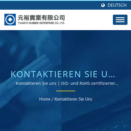
DEUTSCH
KONTAKTIEREN SIE UNS
| MASSGESCHNEIDERTE G
Kontaktieren Sie uns | ISO- und RoHS-zertifizierter
Gummiteile-Lieferant
UMMIDICHTUNGEN, -S
Home
/
Kontaktieren Sie Uns
IEGEL UND -D
ICHTUNGEN - E