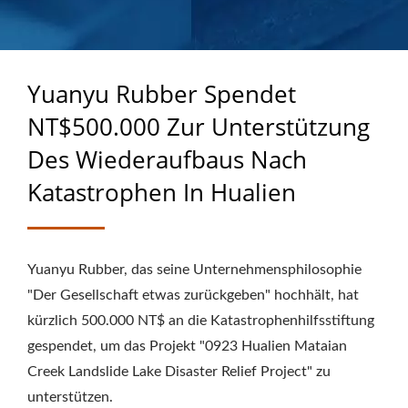
IN HUALIEN | ÜBER 40
JAHRE ERFAHRUNG ALS
HERSTELLER VON
Yuanyu Rubber Spendet
MASSGEFERTIGTEN
NT$500.000 Zur Unterstützung
GUMMIPRODUKTEN
Des Wiederaufbaus Nach
Katastrophen In Hualien
Yuanyu Rubber, das seine Unternehmensphilosophie
"Der Gesellschaft etwas zurückgeben" hochhält, hat
kürzlich 500.000 NT$ an die Katastrophenhilfsstiftung
gespendet, um das Projekt "0923 Hualien Mataian
Creek Landslide Lake Disaster Relief Project" zu
unterstützen.