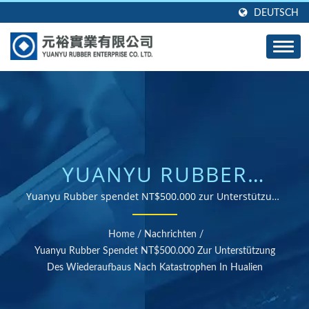
DEUTSCH
YUANYU RUBBER
SPENDET NT$500.000
Yuanyu Rubber spendet NT$500.000 zur Unterstützung
des Wiederaufbaus nach Katastrophen in Hualien |
ZUR UNTERSTÜTZUNG
ISO- und RoHS-zertifizierter Gummiteile-Lieferant
Home
/
Nachrichten
/
DES WIEDERAUFBAUS
Yuanyu Rubber Spendet NT$500.000 Zur Unterstützung
Des Wiederaufbaus Nach Katastrophen In Hualien
NACH KATASTROPHEN