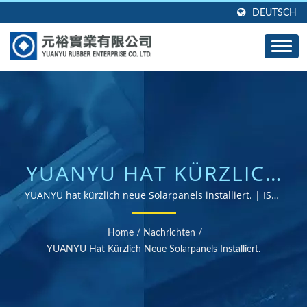
DEUTSCH
YUANYU HAT KÜRZLICH
NEUE SOLARPANELS
YUANYU hat kürzlich neue Solarpanels installiert. | ISO-
und RoHS-zertifizierter Gummiteile-Lieferant
INSTALLIERT. | ÜBER
Home
/
Nachrichten
/
40 JAHRE ERFAHRUNG
YUANYU Hat Kürzlich Neue Solarpanels Installiert.
ALS HERSTELLER VON