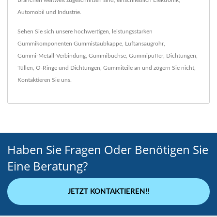
Branchen weltweit zugeschnitten sind, einschließlich Elektronik,
Automobil und Industrie.
Sehen Sie sich unsere hochwertigen, leistungsstarken
Gummikomponenten
Gummistaubkappe
,
Luftansaugrohr
,
Gummi-Metall-Verbindung
,
Gummibuchse
,
Gummipuffer
,
Dichtungen
,
Tüllen
,
O-Ringe und Dichtungen
,
Gummiteile
an und zögern Sie nicht,
Kontaktieren Sie uns
.
Haben Sie Fragen Oder Benötigen Sie
Eine Beratung?
JETZT KONTAKTIEREN!!