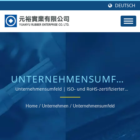
DEUTSCH
UNTERNEHMENSUMFELD
| MASSGESCHNEIDERTE G
Unternehmensumfeld | ISO- und RoHS-zertifizierter
Gummiteile-Lieferant
UMMIDICHTUNGEN, -S
Home
/
Unternehmen
/
Unternehmensumfeld
IEGEL UND -D
ICHTUNGEN - E