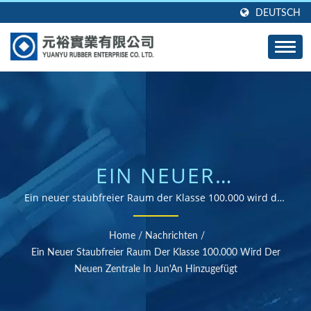
DEUTSCH
EIN NEUER
STAUBFREIER RAUM
Ein neuer staubfreier Raum der Klasse 100.000 wird der
neuen Zentrale in Jun'An hinzugefügt | ISO- und RoHS-
DER KLASSE 100.000
zertifizierter Gummiteile-Lieferant
Home
/
Nachrichten
/
WIRD DER NEUEN
Ein Neuer Staubfreier Raum Der Klasse 100.000 Wird Der
Neuen Zentrale In Jun'An Hinzugefügt
ZENTRALE IN JUN'AN