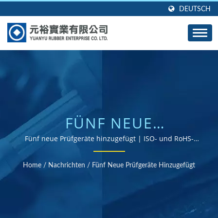
DEUTSCH
FÜNF NEUE
PRÜFGERÄTE
Fünf neue Prüfgeräte hinzugefügt | ISO- und RoHS-
zertifizierter Gummiteile-Lieferant
HINZUGEFÜGT | ÜBER
Home
/
Nachrichten
/
Fünf Neue Prüfgeräte Hinzugefügt
40 JAHRE ERFAHRUNG
ALS HERSTELLER VON