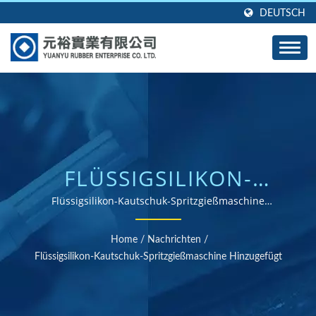
DEUTSCH
FLÜSSIGSILIKON-
KAUTSCHUK-
Flüssigsilikon-Kautschuk-Spritzgießmaschine
hinzugefügt | ISO- und RoHS-zertifizierter Gummiteile-
SPRITZGIESSMASCHINE
Lieferant
Home
/
Nachrichten
/
HINZUGEFÜGT | ÜBER
Flüssigsilikon-Kautschuk-Spritzgießmaschine Hinzugefügt
40 JAHRE ERFAHRUNG