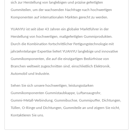
sich zur Herstellung von langlebigen und präzise gefertigten
Gummiteilen, um der wachsenden Nachfrage nach hochwertigen
Komponenten auf internationalen Märkten gerecht zu werden.
YUANYU ist seit über 43 Jahren ein globaler Marktführer in der
Herstellung von hochwertigen, maßgefertigten Gummiprodukten.
Durch die Kombination fortschrittlicher Fertigungstechnologie mit
jahrzehntelanger Expertise liefert YUANYU langlebige und innovative
Gummikomponenten, die auf die einzigartigen Bedürfnisse von
Branchen weltweit zugeschnitten sind, einschließlich Elektronik,
Automobil und Industrie.
Sehen Sie sich unsere hochwertigen, leistungsstarken
Gummikomponenten
Gummistaubkappe
,
Luftansaugrohr
,
Gummi-Metall-Verbindung
,
Gummibuchse
,
Gummipuffer
,
Dichtungen
,
Tüllen
,
O-Ringe und Dichtungen
,
Gummiteile
an und zögern Sie nicht,
Kontaktieren Sie uns
.