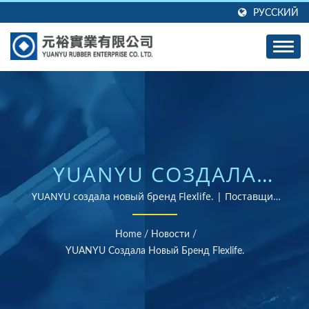
РУССКИЙ
YUANYU СОЗДАЛА
НОВЫЙ БРЕНД
YUANYU создала новый бренд Flexlife. | Поставщик
резинок, сертифицированных по стандартам ISO и
FLEXLIFE. | БОЛЕЕ 40
RoHS
Home
/
Новости
/
ЛЕТ ОПЫТА В
YUANYU Создала Новый Бренд Flexlife.
ПРОИЗВОДСТВЕ