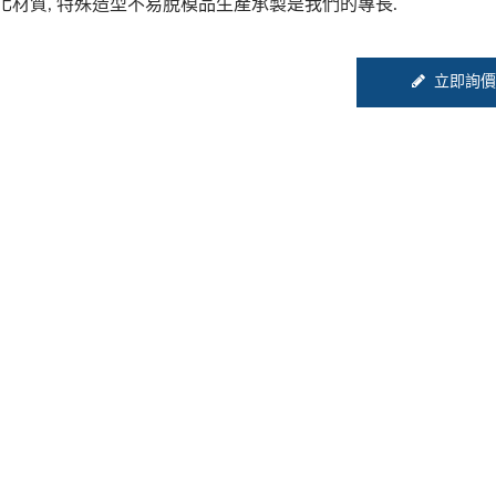
化材質, 特殊造型不易脫模品生產承製是我們的專長.
立即詢價