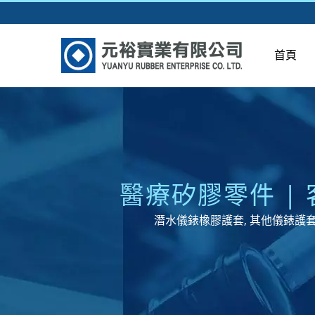
首頁
醫療矽膠零件 |
潛水儀錶橡膠護套, 其他儀錶護套