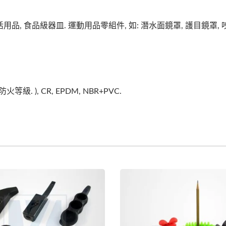
用品, 食品級器皿. 運動用品零組件, 如: 潛水面鏡罩, 護目鏡罩, 咬
V0 防火等級. ), CR, EPDM, NBR+PVC.
矽膠保護套
智慧手錶錶帶、手