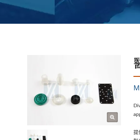
Me
Di
ap
提