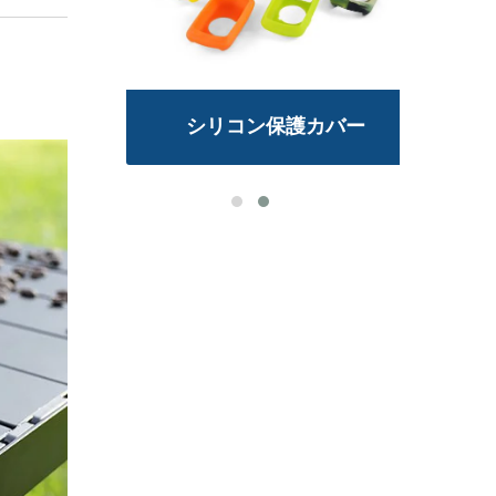
ンド
シリコン保護カバー
ス