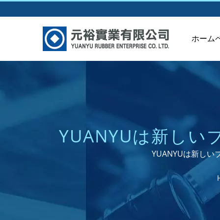
ホーム
YUANYUは新しい
ムゴム製品
YUANYUは新しい