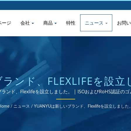
ページ
会社
商品
特性
ニュース
お問い
ブランド、FLEXLIFEを設立
メーカーとしての40年以
ブランド、Flexlifeを設立しました。 | ISOおよびRoHS認証
Home
/
ニュース
/
YUANYUは新しいブランド、Flexlifeを設立しました