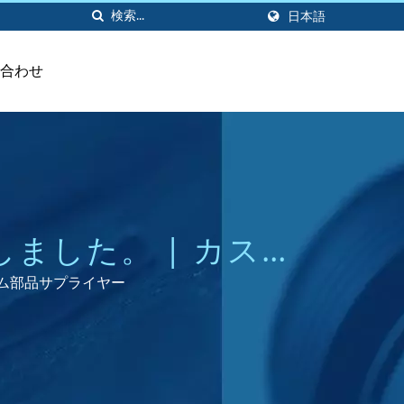
日本語
合わせ
しました。 | カスタ
上の専門知識
のゴム部品サプライヤー
。