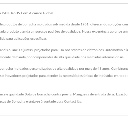
do ISO E RoHS Com Alcance Global
er de produtos de borracha moldados sob medida desde 1981, oferecendo soluções con
cada produto atenda a rigorosos padrões de qualidade. Nossa experiência abrange um
a para aplicações específicas.
anéis o, anéis e juntas, projetados para uso nos setores de eletrônicos, automotivo 
rescente demanda por componentes de alta qualidade nos mercados internacionais.
 borracha moldados personalizados de alta qualidade por mais de 43 anos. Combinan
 inovadores projetados para atender às necessidades únicas de indústrias em todo o
ance e qualidade
Bota de borracha contra poeira
,
Mangueira de entrada de ar
,
Ligação
eças de Borracha
e sinta-se à vontade para
Contact Us
.