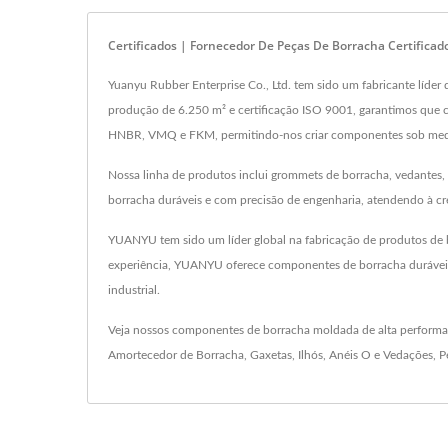
Certificados | Fornecedor De Peças De Borracha Certifica
Yuanyu Rubber Enterprise Co., Ltd. tem sido um fabricante líd
produção de 6.250 m² e certificação ISO 9001, garantimos que 
HNBR, VMQ e FKM, permitindo-nos criar componentes sob medid
Nossa linha de produtos inclui grommets de borracha, vedantes, 
borracha duráveis e com precisão de engenharia, atendendo à c
YUANYU tem sido um líder global na fabricação de produtos de
experiência, YUANYU oferece componentes de borracha duráveis e
industrial.
Veja nossos componentes de borracha moldada de alta perform
Amortecedor de Borracha
,
Gaxetas
,
Ilhós
,
Anéis O e Vedações
,
P