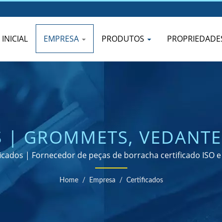
INICIAL
EMPRESA
PRODUTOS
PROPRIEDADE
S | GROMMETS, VEDANTES
ERSONALIZADAS - PROJ
ficados | Fornecedor de peças de borracha certificado ISO 
DESEMPENHAR
Home
/
Empresa
/
Certificados