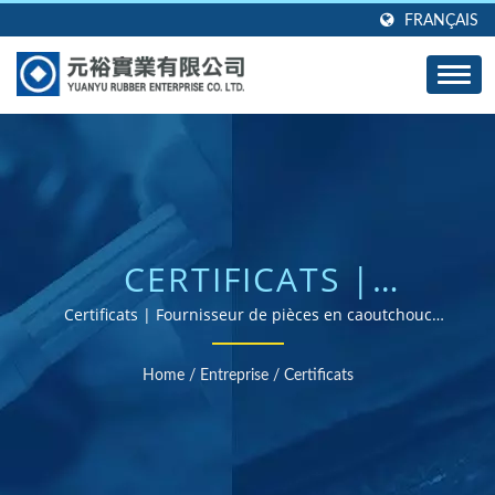
FRANÇAIS
CERTIFICATS |
GROMMETS, JOINTS ET
Certificats | Fournisseur de pièces en caoutchouc
certifiées ISO et RoHS
JOINTS EN
Home
/
Entreprise
/
Certificats
CAOUTCHOUC SUR
MESURE - CONÇUS