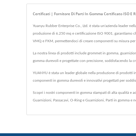
Certificati | Fornitore Di Parti In Gomma Certificato ISO E
Yuanyu Rubber Enterprise Co., Ltd. è stata un'azienda leader nell
produzione di 6.250 mq e certificazione ISO 9001, garantiamo ch
VMQ e FKM, permettendoci di creare componenti su misura per a
La nostra linea di prodotti include grommet in gomma, guarnizioni,
gomma durevoli e progettate con precisione, soddisfacendo la cr
YUANYU è stata un leader globale nella produzione di prodotti i
componenti in gomma durevoli e innovativi progettati per soddisfare
Scopri i nostri componenti in gomma stampati di alta qualità e ad
Guarnizioni
,
Passacavi
,
O-Ring e Guarnizioni
,
Parti in gomma
e n