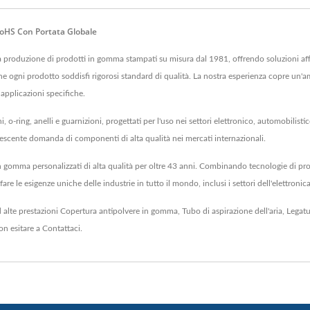
 RoHS Con Portata Globale
a produzione di prodotti in gomma stampati su misura dal 1981, offrendo soluzioni affi
e ogni prodotto soddisfi rigorosi standard di qualità. La nostra esperienza copre u
pplicazioni specifiche.
 o-ring, anelli e guarnizioni, progettati per l'uso nei settori elettronico, automobilis
escente domanda di componenti di alta qualità nei mercati internazionali.
n gomma personalizzati di alta qualità per oltre 43 anni. Combinando tecnologie di 
 le esigenze uniche delle industrie in tutto il mondo, inclusi i settori dell'elettronica
 alte prestazioni
Copertura antipolvere in gomma
,
Tubo di aspirazione dell'aria
,
Legat
on esitare a
Contattaci
.