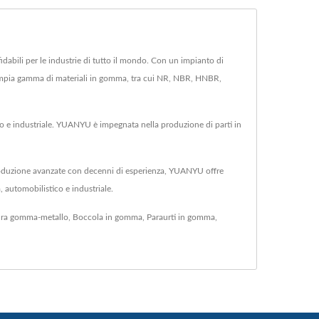
dabili per le industrie di tutto il mondo. Con un impianto di
n'ampia gamma di materiali in gomma, tra cui NR, NBR, HNBR,
tico e industriale. YUANYU è impegnata nella produzione di parti in
produzione avanzate con decenni di esperienza, YUANYU offre
, automobilistico e industriale.
ura gomma-metallo
,
Boccola in gomma
,
Paraurti in gomma
,