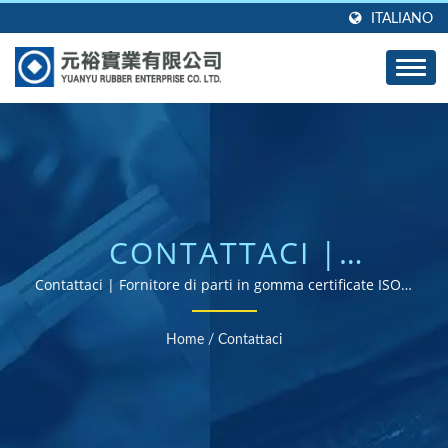
ITALIANO
CONTATTACI |
GROMMET IN GOMMA
Contattaci | Fornitore di parti in gomma certificate ISO e
RoHS
PERSONALIZZATI,
Home
/
Contattaci
GUARNIZIONI E
GUARNIZIONI -