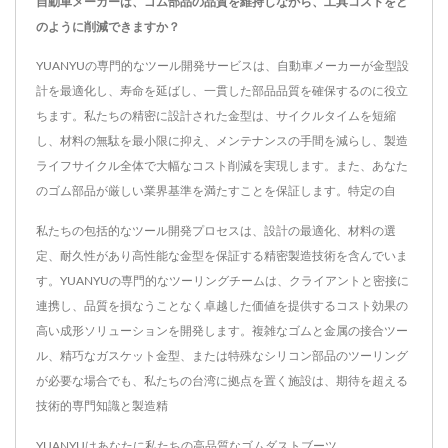
自動車メーカーは、ゴム部品の品質を維持しながら、工具コストをど
のように削減できますか？
YUANYUの専門的なツール開発サービスは、自動車メーカーが金型設
計を最適化し、寿命を延ばし、一貫した部品品質を確保するのに役立
ちます。私たちの精密に設計された金型は、サイクルタイムを短縮
し、材料の無駄を最小限に抑え、メンテナンスの手間を減らし、製造
ライフサイクル全体で大幅なコスト削減を実現します。また、あなた
のゴム部品が厳しい業界基準を満たすことを保証します。特定の自
私たちの包括的なツール開発プロセスは、設計の最適化、材料の選
定、耐久性があり高性能な金型を保証する精密製造技術を含んでいま
す。YUANYUの専門的なツーリングチームは、クライアントと密接に
連携し、品質を損なうことなく卓越した価値を提供するコスト効果の
高い成形ソリューションを開発します。複雑なゴムと金属の接合ツー
ル、精巧なガスケット金型、または特殊なシリコン部品のツーリング
が必要な場合でも、私たちの台湾に拠点を置く施設は、期待を超える
技術的専門知識と製造精
YUANYUはあなたに私たちの高品質な
ゴムダストブーツ
,