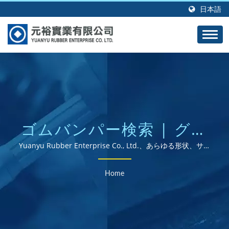
日本語
ゴムバンパー検索 | グロ
ーバルに展開するISOお
Yuanyu Rubber Enterprise Co., Ltd.、あらゆる形状、サイ
ズ、材料のカスタム成形ゴム製品の専門メーカー。
よびROHS認証のゴム部
Home
品サプライヤー