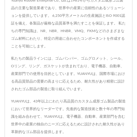
Yuanyu Rubber Enterprise Co., Ltd.は1981年からカスタム成形ゴム製
品の主要な製造業者であり、世界中の産業に信頼性のあるソリューシ
ョンを提供しています。 6,250平方メートルの生産施設とISO 9001認
証を備え、各製品が厳格な品質基準を満たすことを保証します。 私た
ちの専門知識は、NR、NBR、HNBR、VMQ、FKMなどのさまざまな
ゴム材料にわたり、特定の用途に合わせたコンポーネントを作成する
ことを可能にします。
私たちの製品ラインには、ゴムバンパー、ゴムグロメット、シール、
Oリング、リング、ガスケットが含まれており、電子機器、自動車、
産業部門での使用を目的としています。YUANYUは、国際市場におけ
る高品質部品の需要の高まりに応えるため、耐久性があり精密に設計
されたゴム部品の製造に取り組んでいます。
YUANYUは、43年以上にわたり高品質のカスタム成形ゴム製品の製造
において世界的なリーダーです。先進的な製造技術と数十年の専門知
識を組み合わせて、YUANYUは、電子機器、自動車、産業部門を含む
世界中の産業の独自のニーズに応えるために設計された耐久性があり
革新的なゴム部品を提供します。