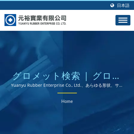
日本語
グロメット検索 | グロー
バルに展開するISOおよ
Yuanyu Rubber Enterprise Co., Ltd.、あらゆる形状、サイ
ズ、材料のカスタム成形ゴム製品の専門メーカー。
びROHS認証のゴム部品
Home
サプライヤー