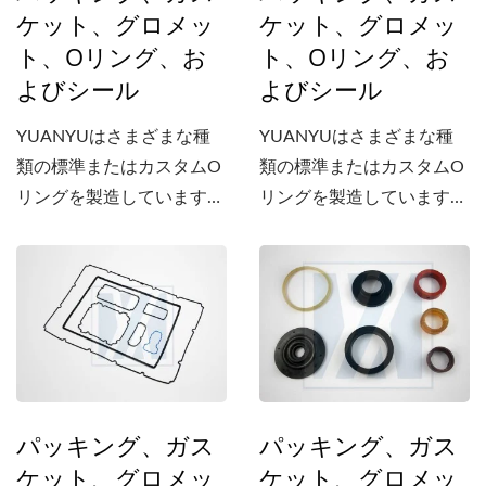
ケット、グロメッ
ケット、グロメッ
ト、Oリング、お
ト、Oリング、お
よびシール
よびシール
YUANYUはさまざまな種
YUANYUはさまざまな種
類の標準またはカスタムO
類の標準またはカスタムO
リングを製造しています。
リングを製造しています。
当社はまた、NBR、CR、
当社はまた、NBR、CR、
EPDM、ACM、シリコー
EPDM、ACM、シリコー
ン、FVQM、HNBR、
ン、FVQM、HNBR、
FKM（Viton...）などのさ
FKM（Viton...）などのさ
まざまな材料で、異なる硬
まざまな材料で、異なる硬
度と色の防水/防塵/気密パ
度と色の防水/防塵/気密パ
ッキングやガスケットを製
ッキングやガスケットを製
パッキング、ガス
パッキング、ガス
造しています。
造しています。
ケット、グロメッ
ケット、グロメッ