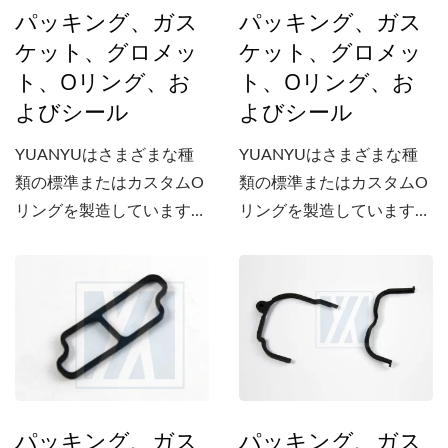
パッキング、ガス
パッキング、ガス
造しています。
造しています。
ケット、グロメッ
ケット、グロメッ
ト、Oリング、お
ト、Oリング、お
よびシール
よびシール
YUANYUはさまざまな種
YUANYUはさまざまな種
類の標準またはカスタムO
類の標準またはカスタムO
リングを製造しています。
リングを製造しています。
当社はまた、NBR、CR、
当社はまた、NBR、CR、
EPDM、ACM、シリコー
EPDM、ACM、シリコー
ン、FVQM、HNBR、
ン、FVQM、HNBR、
FKM（Viton...）などのさ
FKM（Viton...）などのさ
まざまな材料で、異なる硬
まざまな材料で、異なる硬
度と色の防水/防塵/気密パ
度と色の防水/防塵/気密パ
ッキングやガスケットを製
ッキングやガスケットを製
パッキング、ガス
パッキング、ガス
造しています。
造しています。