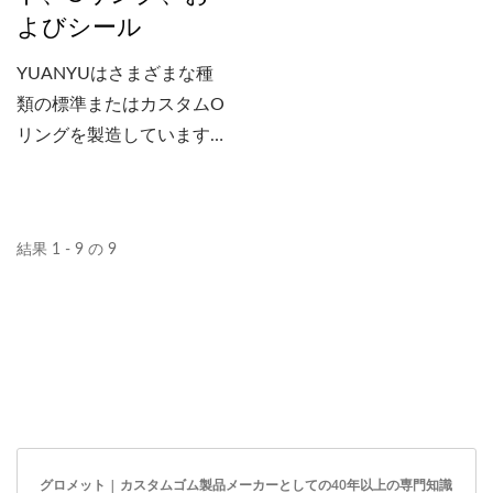
よびシール
YUANYUはさまざまな種
類の標準またはカスタムO
リングを製造しています。
当社はまた、NBR、CR、
EPDM、ACM、シリコー
ン、FVQM、HNBR、
結果 1 - 9 の 9
FKM（Viton...）などのさ
まざまな材料で、異なる硬
度と色の防水/防塵/気密パ
ッキングやガスケットを製
造しています。
グロメット | カスタムゴム製品メーカーとしての40年以上の専門知識