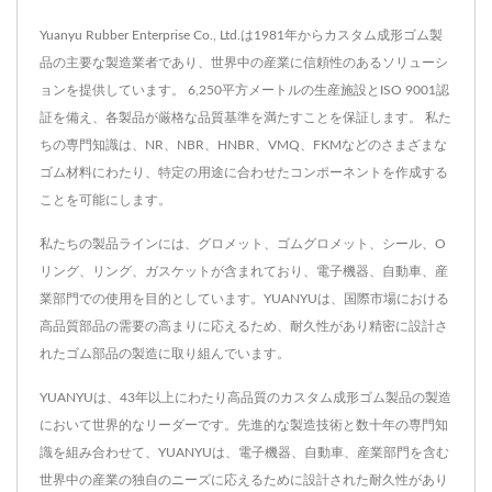
Yuanyu Rubber Enterprise Co., Ltd.は1981年からカスタム成形ゴム製
品の主要な製造業者であり、世界中の産業に信頼性のあるソリューシ
ョンを提供しています。 6,250平方メートルの生産施設とISO 9001認
証を備え、各製品が厳格な品質基準を満たすことを保証します。 私た
ちの専門知識は、NR、NBR、HNBR、VMQ、FKMなどのさまざまな
ゴム材料にわたり、特定の用途に合わせたコンポーネントを作成する
ことを可能にします。
私たちの製品ラインには、グロメット、ゴムグロメット、シール、O
リング、リング、ガスケットが含まれており、電子機器、自動車、産
業部門での使用を目的としています。YUANYUは、国際市場における
高品質部品の需要の高まりに応えるため、耐久性があり精密に設計さ
れたゴム部品の製造に取り組んでいます。
YUANYUは、43年以上にわたり高品質のカスタム成形ゴム製品の製造
において世界的なリーダーです。先進的な製造技術と数十年の専門知
識を組み合わせて、YUANYUは、電子機器、自動車、産業部門を含む
世界中の産業の独自のニーズに応えるために設計された耐久性があり