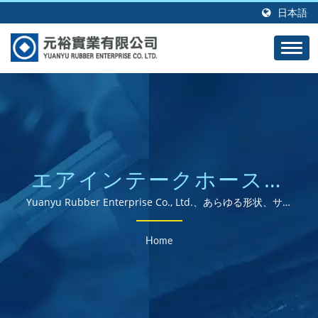
日本語
エアインテークホース検
索 | グローバルに展開す
Yuanyu Rubber Enterprise Co., Ltd.、あらゆる形状、サイ
ズ、材料のカスタム成形ゴム製品の専門メーカー。
るISOおよびROHS認証の
Home
ゴム部品サプライヤー