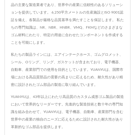
品の主要な製造業者であり、世界中の産業に信頼性のあるソリューシ
ョンを提供しています。 6,250平方メートルの生産施設とISO 9001認
証を備え、各製品が厳格な品質基準を満たすことを保証します。 私た
ちの専門知識は、NR、NBR、HNBR、VMQ、FKMなどのさまざまな
ゴム材料にわたり、特定の用途に合わせたコンポーネントを作成する
ことを可能にします。
私たちの製品ラインには、エアインテークホース、ゴムグロメット、
シール、Oリング、リング、ガスケットが含まれており、電子機器、
自動車、産業部門での使用を目的としています。YUANYUは、国際市
場における高品質部品の需要の高まりに応えるため、耐久性があり精
密に設計されたゴム部品の製造に取り組んでいます。
YUANYUは、43年以上にわたり高品質のカスタム成形ゴム製品の製造
において世界的なリーダーです。先進的な製造技術と数十年の専門知
識を組み合わせて、YUANYUは、電子機器、自動車、産業部門を含む
世界中の産業の独自のニーズに応えるために設計された耐久性があり
革新的なゴム部品を提供します。