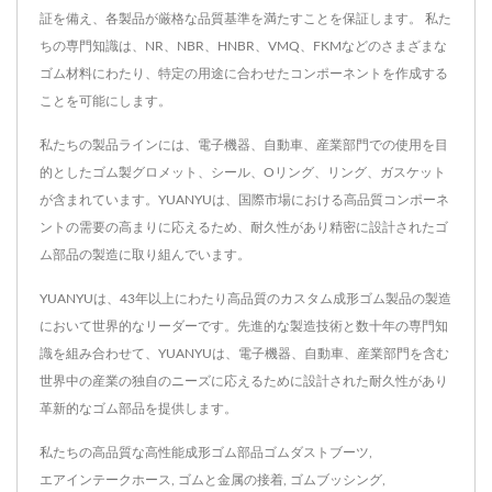
証を備え、各製品が厳格な品質基準を満たすことを保証します。 私た
ちの専門知識は、NR、NBR、HNBR、VMQ、FKMなどのさまざまな
ゴム材料にわたり、特定の用途に合わせたコンポーネントを作成する
ことを可能にします。
私たちの製品ラインには、電子機器、自動車、産業部門での使用を目
的としたゴム製グロメット、シール、Oリング、リング、ガスケット
が含まれています。YUANYUは、国際市場における高品質コンポーネ
ントの需要の高まりに応えるため、耐久性があり精密に設計されたゴ
ム部品の製造に取り組んでいます。
YUANYUは、43年以上にわたり高品質のカスタム成形ゴム製品の製造
において世界的なリーダーです。先進的な製造技術と数十年の専門知
識を組み合わせて、YUANYUは、電子機器、自動車、産業部門を含む
世界中の産業の独自のニーズに応えるために設計された耐久性があり
革新的なゴム部品を提供します。
私たちの高品質な高性能成形ゴム部品
ゴムダストブーツ
,
エアインテークホース
,
ゴムと金属の接着
,
ゴムブッシング
,