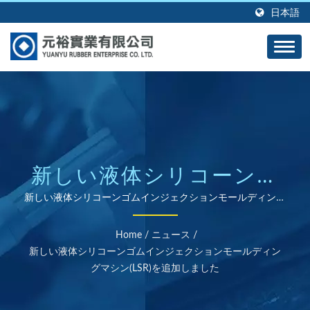
日本語
新しい液体シリコーンゴ
ムインジェクションモー
新しい液体シリコーンゴムインジェクションモールディング
マシン(LSR)を追加しました | ISOおよびRoHS認証のゴム部
ルディングマシン(LSR)を
品サプライヤー
Home
/
ニュース
/
追加しました | カスタム
新しい液体シリコーンゴムインジェクションモールディン
グマシン(LSR)を追加しました
ゴム製品メーカーとして