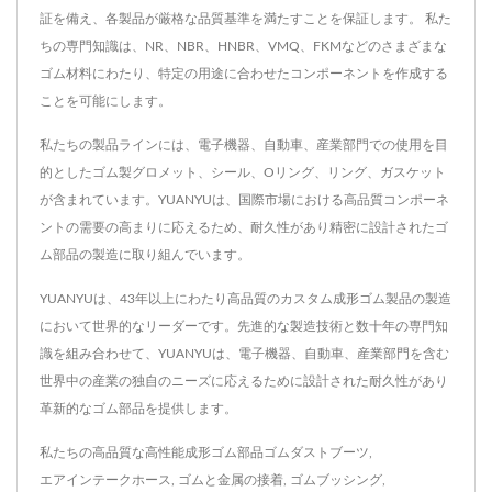
証を備え、各製品が厳格な品質基準を満たすことを保証します。 私た
ちの専門知識は、NR、NBR、HNBR、VMQ、FKMなどのさまざまな
ゴム材料にわたり、特定の用途に合わせたコンポーネントを作成する
ことを可能にします。
私たちの製品ラインには、電子機器、自動車、産業部門での使用を目
的としたゴム製グロメット、シール、Oリング、リング、ガスケット
が含まれています。YUANYUは、国際市場における高品質コンポーネ
ントの需要の高まりに応えるため、耐久性があり精密に設計されたゴ
ム部品の製造に取り組んでいます。
YUANYUは、43年以上にわたり高品質のカスタム成形ゴム製品の製造
において世界的なリーダーです。先進的な製造技術と数十年の専門知
識を組み合わせて、YUANYUは、電子機器、自動車、産業部門を含む
世界中の産業の独自のニーズに応えるために設計された耐久性があり
革新的なゴム部品を提供します。
私たちの高品質な高性能成形ゴム部品
ゴムダストブーツ
,
エアインテークホース
,
ゴムと金属の接着
,
ゴムブッシング
,