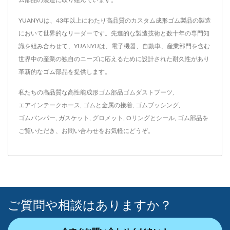
YUANYUは、43年以上にわたり高品質のカスタム成形ゴム製品の製造
において世界的なリーダーです。先進的な製造技術と数十年の専門知
識を組み合わせて、YUANYUは、電子機器、自動車、産業部門を含む
世界中の産業の独自のニーズに応えるために設計された耐久性があり
革新的なゴム部品を提供します。
私たちの高品質な高性能成形ゴム部品
ゴムダストブーツ
,
エアインテークホース
,
ゴムと金属の接着
,
ゴムブッシング
,
ゴムバンパー
,
ガスケット
,
グロメット
,
Oリングとシール
,
ゴム部品
を
ご覧いただき、
お問い合わせ
をお気軽にどうぞ。
ご質問や相談はありますか？