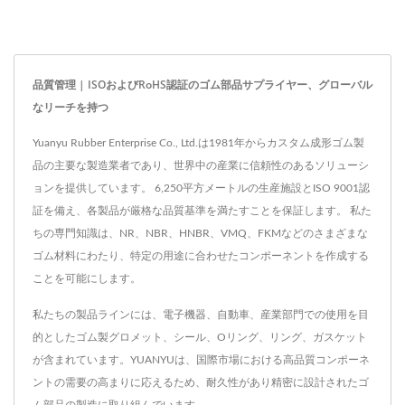
品質管理 | ISOおよびRoHS認証のゴム部品サプライヤー、グローバル
なリーチを持つ
Yuanyu Rubber Enterprise Co., Ltd.は1981年からカスタム成形ゴム製
品の主要な製造業者であり、世界中の産業に信頼性のあるソリューシ
ョンを提供しています。 6,250平方メートルの生産施設とISO 9001認
証を備え、各製品が厳格な品質基準を満たすことを保証します。 私た
ちの専門知識は、NR、NBR、HNBR、VMQ、FKMなどのさまざまな
ゴム材料にわたり、特定の用途に合わせたコンポーネントを作成する
ことを可能にします。
私たちの製品ラインには、電子機器、自動車、産業部門での使用を目
的としたゴム製グロメット、シール、Oリング、リング、ガスケット
が含まれています。YUANYUは、国際市場における高品質コンポーネ
ントの需要の高まりに応えるため、耐久性があり精密に設計されたゴ
ム部品の製造に取り組んでいます。