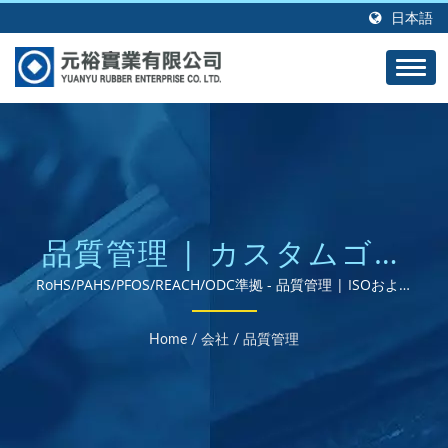
日本語
品質管理 | カスタムゴム
グロメット、シール、ガ
RoHS/PAHS/PFOS/REACH/ODC準拠 - 品質管理 | ISOおよび
RoHS認証のゴム部品サプライヤー
スケット - パフォーマン
Home
/
会社
/
品質管理
スを考慮して設計されて
います