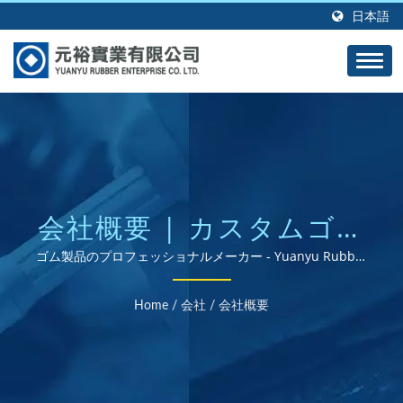
日本語
会社概要 | カスタムゴム
グロメット、シール、ガ
ゴム製品のプロフェッショナルメーカー - Yuanyu Rubber
Enterprise 株式会社 | ISOおよびRoHS認証のゴム部品サプ
スケット - パフォーマン
ライヤー
Home
/
会社
/
会社概要
スを考慮して設計されて
います