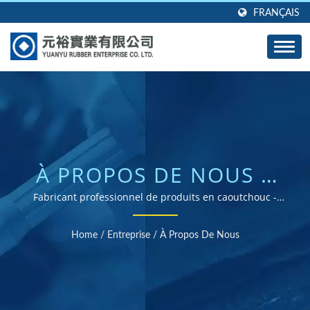
FRANÇAIS
À PROPOS DE NOUS |
GROMMETS, JOINTS ET
Fabricant professionnel de produits en caoutchouc -
Yuanyu Rubber Enterprise Co. Ltd | Fournisseur de
JOINTS EN
pièces en caoutchouc certifiées ISO et RoHS
Home
/
Entreprise
/
À Propos De Nous
CAOUTCHOUC SUR
MESURE - CONÇUS