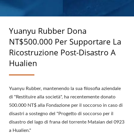
OLTRE 40 ANNI DI
ESPERIENZA COME
PRODUTTORE DI
Yuanyu Rubber Dona
PRODOTTI IN GOMMA
NT$500.000 Per Supportare La
SU MISURA
Ricostruzione Post-Disastro A
Hualien
Yuanyu Rubber, mantenendo la sua filosofia aziendale
di "Restituire alla società", ha recentemente donato
500.000 NT$ alla Fondazione per il soccorso in caso di
disastri a sostegno del "Progetto di soccorso per il
disastro del lago di frana del torrente Mataian del 0923
a Hualien."