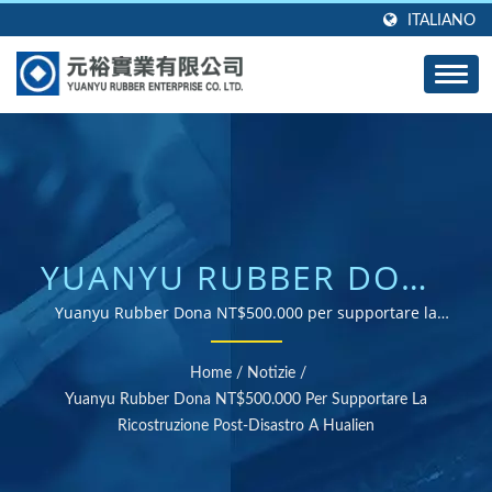
ITALIANO
YUANYU RUBBER DONA
NT$500.000 PER
Yuanyu Rubber Dona NT$500.000 per supportare la
ricostruzione post-disastro a Hualien | Fornitore di parti
SUPPORTARE LA
in gomma certificate ISO e RoHS
Home
/
Notizie
/
RICOSTRUZIONE POST-
Yuanyu Rubber Dona NT$500.000 Per Supportare La
Ricostruzione Post-Disastro A Hualien
DISASTRO A HUALIEN |