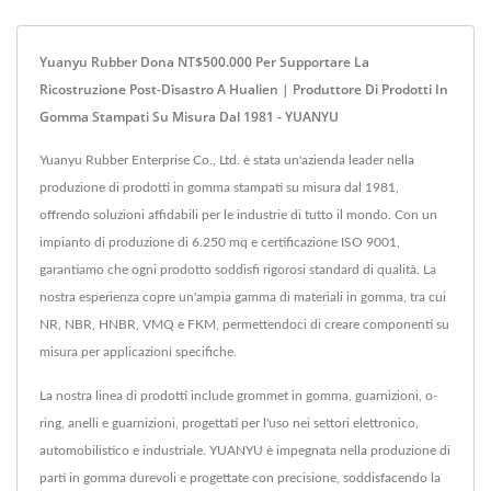
Yuanyu Rubber Dona NT$500.000 Per Supportare La
Ricostruzione Post-Disastro A Hualien | Produttore Di Prodotti In
Gomma Stampati Su Misura Dal 1981 - YUANYU
Yuanyu Rubber Enterprise Co., Ltd. è stata un'azienda leader nella
produzione di prodotti in gomma stampati su misura dal 1981,
offrendo soluzioni affidabili per le industrie di tutto il mondo. Con un
impianto di produzione di 6.250 mq e certificazione ISO 9001,
garantiamo che ogni prodotto soddisfi rigorosi standard di qualità. La
nostra esperienza copre un'ampia gamma di materiali in gomma, tra cui
NR, NBR, HNBR, VMQ e FKM, permettendoci di creare componenti su
misura per applicazioni specifiche.
La nostra linea di prodotti include grommet in gomma, guarnizioni, o-
ring, anelli e guarnizioni, progettati per l'uso nei settori elettronico,
automobilistico e industriale. YUANYU è impegnata nella produzione di
parti in gomma durevoli e progettate con precisione, soddisfacendo la