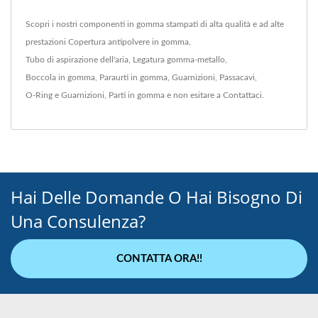
Scopri i nostri componenti in gomma stampati di alta qualità e ad alte
prestazioni
Copertura antipolvere in gomma
,
Tubo di aspirazione dell'aria
,
Legatura gomma-metallo
,
Boccola in gomma
,
Paraurti in gomma
,
Guarnizioni
,
Passacavi
,
O-Ring e Guarnizioni
,
Parti in gomma
e non esitare a
Contattaci
.
Hai Delle Domande O Hai Bisogno Di
Una Consulenza?
CONTATTA ORA!!