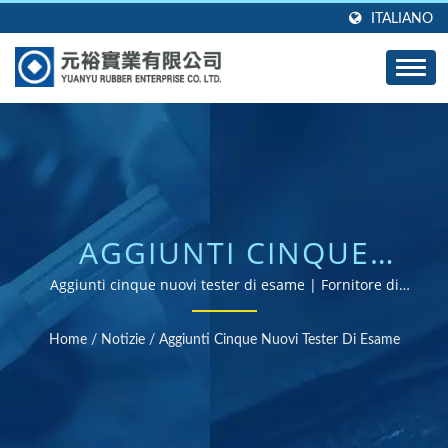
ITALIANO
AGGIUNTI CINQUE
NUOVI TESTER DI
Aggiunti cinque nuovi tester di esame | Fornitore di
parti in gomma certificate ISO e RoHS
ESAME | OLTRE 40
Home
/
Notizie
/
Aggiunti Cinque Nuovi Tester Di Esame
ANNI DI ESPERIENZA
COME PRODUTTORE DI