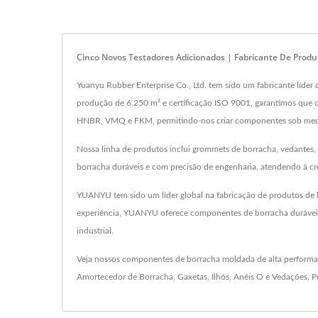
Cinco Novos Testadores Adicionados | Fabricante De Pro
Yuanyu Rubber Enterprise Co., Ltd. tem sido um fabricante líd
produção de 6.250 m² e certificação ISO 9001, garantimos que 
HNBR, VMQ e FKM, permitindo-nos criar componentes sob medid
Nossa linha de produtos inclui grommets de borracha, vedantes, 
borracha duráveis e com precisão de engenharia, atendendo à c
YUANYU tem sido um líder global na fabricação de produtos de
experiência, YUANYU oferece componentes de borracha duráveis e
industrial.
Veja nossos componentes de borracha moldada de alta perform
Amortecedor de Borracha
,
Gaxetas
,
Ilhós
,
Anéis O e Vedações
,
P