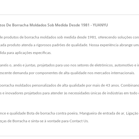
dutos De Borracha Moldados Sob Medida Desde 1981 - YUANYU
er de produtos de borracha moldados sob medida desde 1981, oferecendo soluções con
cada produto atenda a rigorosos padrões de qualidade. Nossa experiência abrange um
a para aplicações específicas.
anéis o, anéis e juntas, projetados para uso nos setores de eletrônicos, automotivo 
rescente demanda por componentes de alta qualidade nos mercados internacionais.
 borracha moldados personalizados de alta qualidade por mais de 43 anos. Combinan
 inovadores projetados para atender às necessidades únicas de indústrias em todo o
ance e qualidade
Bota de borracha contra poeira
,
Mangueira de entrada de ar
,
Ligação
eças de Borracha
e sinta-se à vontade para
Contact Us
.