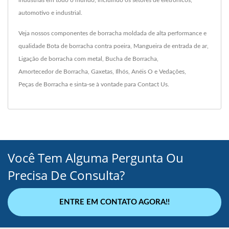
indústrias em todo o mundo, incluindo os setores de eletrônicos,
automotivo e industrial.
Veja nossos componentes de borracha moldada de alta performance e
qualidade
Bota de borracha contra poeira
,
Mangueira de entrada de ar
,
Ligação de borracha com metal
,
Bucha de Borracha
,
Amortecedor de Borracha
,
Gaxetas
,
Ilhós
,
Anéis O e Vedações
,
Peças de Borracha
e sinta-se à vontade para
Contact Us
.
Você Tem Alguma Pergunta Ou
Precisa De Consulta?
ENTRE EM CONTATO AGORA!!