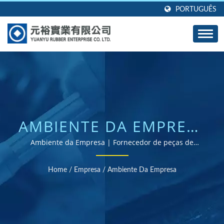
PORTUGUÊS
AMBIENTE DA EMPRESA
| GROMMETS,
Ambiente da Empresa | Fornecedor de peças de
borracha certificado ISO e RoHS
VEDANTES E JUNTAS DE
Home
/
Empresa
/
Ambiente Da Empresa
BORRACHA
PERSONALIZADAS -