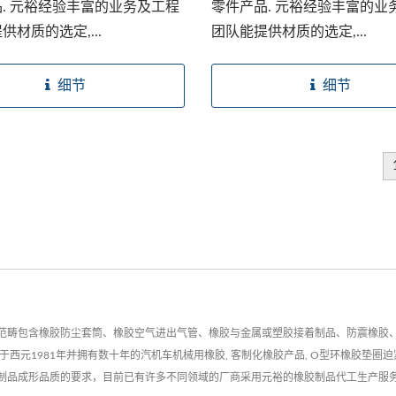
. 元裕经验丰富的业务及工程
零件产品. 元裕经验丰富的业
供材质的选定,...
团队能提供材质的选定,...
细节
细节
范畴包含橡胶防尘套筒、橡胶空气进出气管、橡胶与金属或塑胶接着制品、防震橡胶
西元1981年并拥有数十年的汽机车机械用橡胶, 客制化橡胶产品, O型环橡胶垫圈迫紧
制品成形品质的要求，目前已有许多不同领域的厂商采用元裕的橡胶制品代工生产服务，产业涵盖