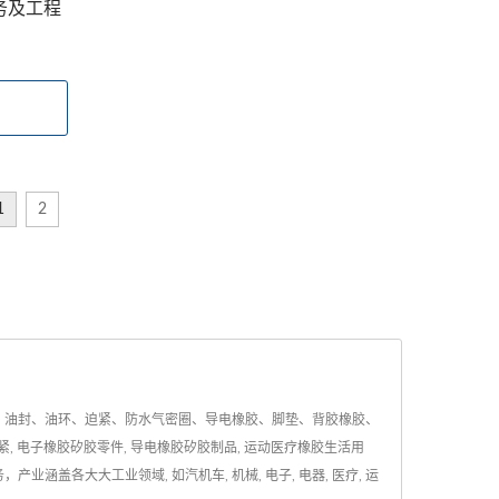
务及工程
1
2
、油封、油环、迫紧、防水气密圈、导电橡胶、脚垫、背胶橡胶、
, 电子橡胶矽胶零件, 导电橡胶矽胶制品, 运动医疗橡胶生活用
各大大工业领域, 如汽机车, 机械, 电子, 电器, 医疗, 运