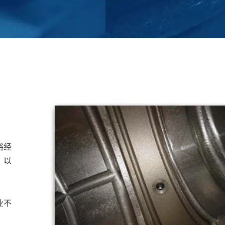
裕经
，以
业不