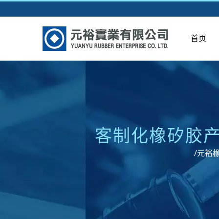
首页
客制化橡矽胶产
/元裕