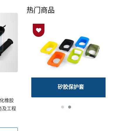
热门商品
环
矽胶保护套
化橡胶
务及工程