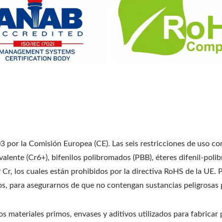
 por la Comisión Europea (CE). Las seis restricciones de uso con
alente (Cr6+), bifenilos polibromados (PBB), éteres difenil-poli
 Cr, los cuales están prohibidos por la directiva RoHS de la UE.
os, para asegurarnos de que no contengan sustancias peligrosas p
os materiales primos, envases y aditivos utilizados para fabrica