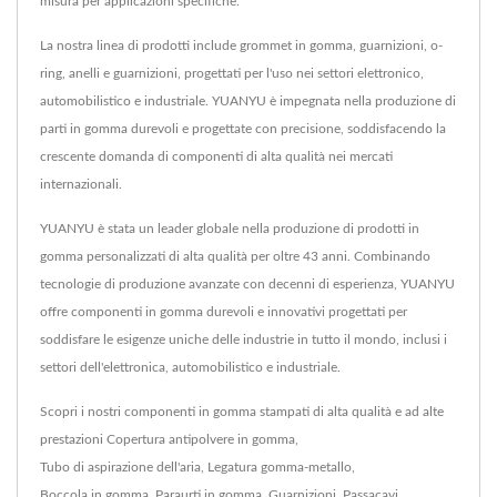
misura per applicazioni specifiche.
La nostra linea di prodotti include grommet in gomma, guarnizioni, o-
ring, anelli e guarnizioni, progettati per l'uso nei settori elettronico,
automobilistico e industriale. YUANYU è impegnata nella produzione di
parti in gomma durevoli e progettate con precisione, soddisfacendo la
crescente domanda di componenti di alta qualità nei mercati
internazionali.
YUANYU è stata un leader globale nella produzione di prodotti in
gomma personalizzati di alta qualità per oltre 43 anni. Combinando
tecnologie di produzione avanzate con decenni di esperienza, YUANYU
offre componenti in gomma durevoli e innovativi progettati per
soddisfare le esigenze uniche delle industrie in tutto il mondo, inclusi i
settori dell'elettronica, automobilistico e industriale.
Scopri i nostri componenti in gomma stampati di alta qualità e ad alte
prestazioni
Copertura antipolvere in gomma
,
Tubo di aspirazione dell'aria
,
Legatura gomma-metallo
,
Boccola in gomma
,
Paraurti in gomma
,
Guarnizioni
,
Passacavi
,