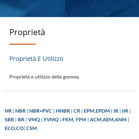
PROGETTATI PER
PRESTARE
Proprietà
Proprietà E Utilizzo
Proprietà e utilizzo della gomma
NR
|
NBR
|
NBR+PVC
|
HNBR
|
CR
|
EPM,EPDM
|
IR
|
IIR
|
SBR
|
BR
|
VMQ
|
FVMQ
|
FKM, FPM
|
ACM,AEM,ANM
|
ECO,CO
|
CSM