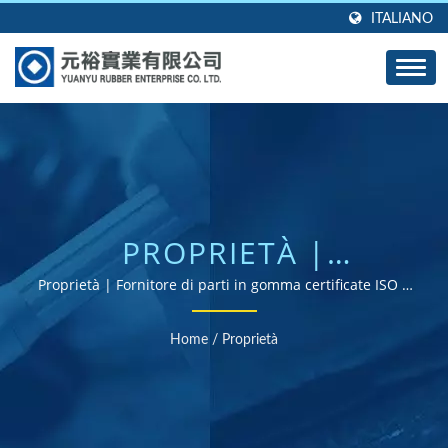
ITALIANO
PROPRIETÀ |
GROMMET IN GOMMA
Proprietà | Fornitore di parti in gomma certificate ISO e
RoHS
PERSONALIZZATI,
Home
/
Proprietà
GUARNIZIONI E
GUARNIZIONI -